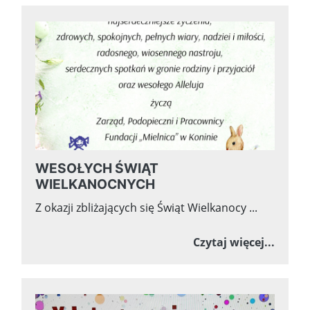
WESOŁYCH ŚWIĄT
WIELKANOCNYCH
Z okazji zbliżających się Świąt Wielkanocy ...
o WES
Czytaj więcej...