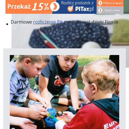
Darmowe
rozliczenie Pit
możliwe jest dzięki Firmie
PITax.pl Łatwe podatki.