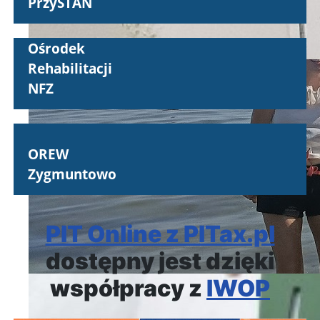
PrzySTAŃ
Ośrodek
Rehabilitacji
NFZ
OREW
Zygmuntowo
PIT Online z PITax.pl
dostępny jest dzięki
współpracy z
IWOP