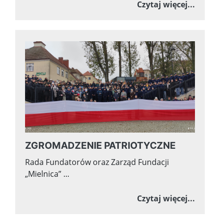
o ROZ
Czytaj więcej...
ZGROMADZENIE PATRIOTYCZNE
Rada Fundatorów oraz Zarząd Fundacji
„Mielnica” ...
o ZGR
Czytaj więcej...