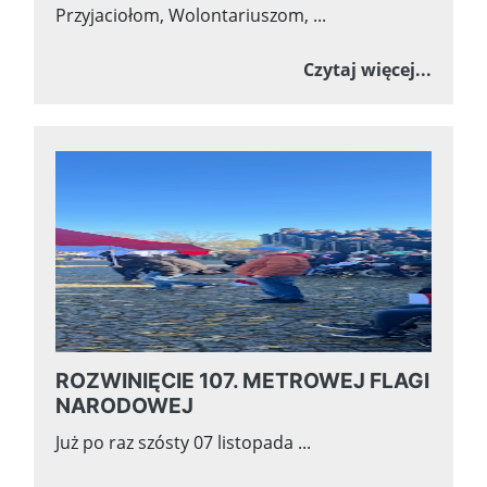
Przyjaciołom, Wolontariuszom, ...
o WES
Czytaj więcej...
ROZWINIĘCIE 107. METROWEJ FLAGI
NARODOWEJ
Już po raz szósty 07 listopada ...