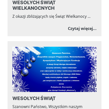
WESOŁYCH ŚWIĄT
WIELKANOCNYCH
Z okazji zbliżających się Świąt Wielkanocy ...
o WES
Czytaj więcej...
WESOŁYCH ŚWIĄT
Szanowni Państwo, Wszystkim naszym